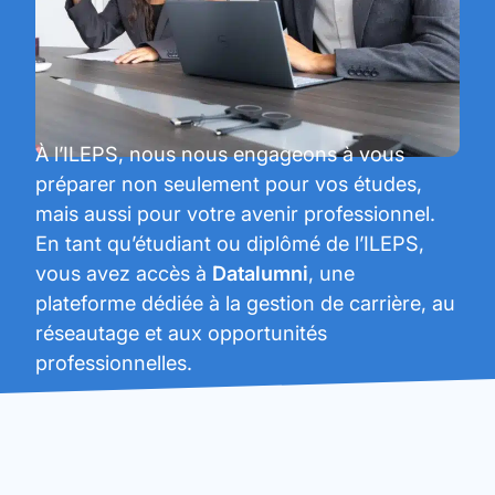
À l’ILEPS, nous nous engageons à vous
préparer non seulement pour vos études,
mais aussi pour votre avenir professionnel.
En tant qu’étudiant ou diplômé de l’ILEPS,
vous avez accès à
Datalumni
, une
plateforme dédiée à la gestion de carrière, au
réseautage et aux opportunités
professionnelles.