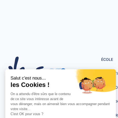
ÉCOLE
FORMAT
VIE ÉTU
École Supérieure des Métiers
DÉBOUC
du Sport et de l'Enseignement
en savoir +
ENTREPR