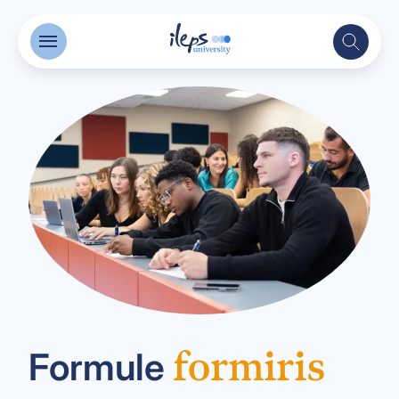
formiris
Formule